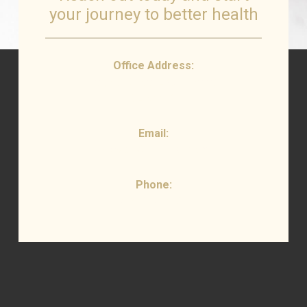
your journey to better health
Office Address:
Heights Drive, Los Angeles,
CA 90013
Email:
Stewart@nutrition.com
Phone:
213-618-2454