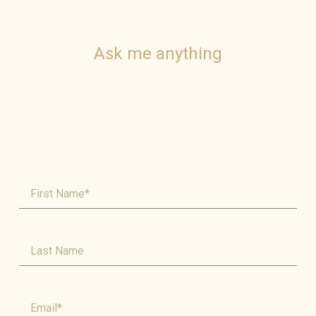
Ask me anything
For general inquiries and questions, please feel free to
email, call, or send me a message by filling out the
contact form below.